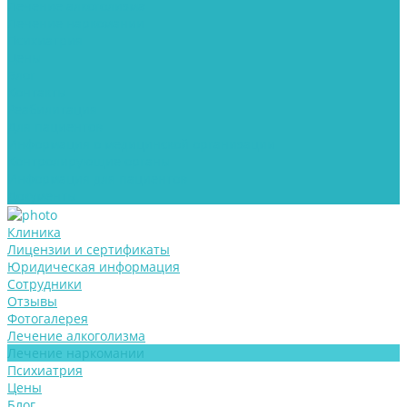
Лечение алкоголизма
Лечение наркомании
Психиатрия
Цены
Блог
Контакты
Реабилитация
Для пациентов
Информация о медицинской организации
Контролирующие органы
Информация для пациентов
Документы
Клиника
Лицензии и сертификаты
Юридическая информация
Сотрудники
Отзывы
Фотогалерея
Лечение алкоголизма
Лечение наркомании
Психиатрия
Цены
Блог