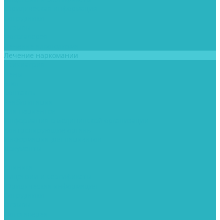
Юридическая информация
Сотрудники
Отзывы
Фотогалерея
Лечение алкоголизма
Лечение наркомании
Психиатрия
Цены
Блог
Контакты
Реабилитация
Для пациентов
Информация о медицинской организации
Контролирующие органы
Информация для пациентов
Документы
...
Клиника
Лицензии и сертификаты
Юридическая информация
Сотрудники
Отзывы
Фотогалерея