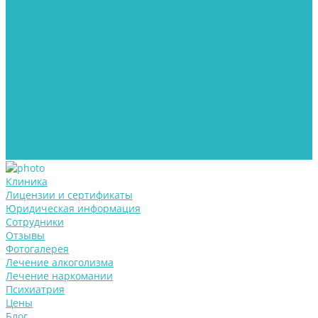
Лечение алкоголизма
Лечение наркомании
Психиатрия
Цены
Блог
Контакты
Реабилитация
Для пациентов
Информация о медицинской организации
Контролирующие органы
Информация для пациентов
Документы
Клиника
Лицензии и сертификаты
Юридическая информация
Сотрудники
Отзывы
Фотогалерея
Лечение алкоголизма
Лечение наркомании
Психиатрия
Цены
Блог