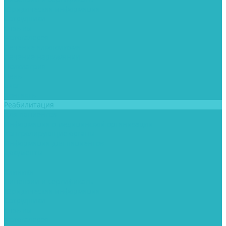
Юридическая информация
Сотрудники
Отзывы
Фотогалерея
Лечение алкоголизма
Лечение наркомании
Психиатрия
Цены
Блог
Контакты
Реабилитация
Для пациентов
Информация о медицинской организации
Контролирующие органы
Информация для пациентов
Документы
...
Клиника
Лицензии и сертификаты
Юридическая информация
Сотрудники
Отзывы
Фотогалерея