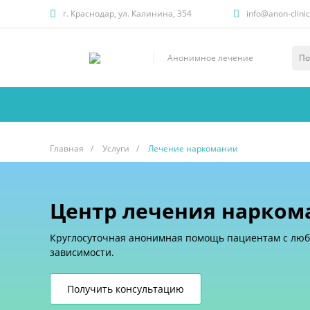
г. Краснодар, ул. Калинина, 354
info@anon-clinic
Анонимное лечение
Главная
/
Услуги
/
Лечение наркомании
Центр лечения нарком
Круглосуточная анонимная помощь пациентам с лю
зависимости.
Получить консультацию