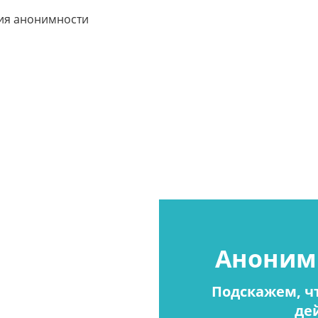
ия анонимности
Аноним
Подскажем, чт
де