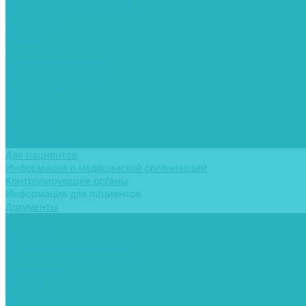
Юридическая информация
Сотрудники
Отзывы
Фотогалерея
Лечение алкоголизма
Лечение наркомании
Психиатрия
Цены
Блог
Контакты
Реабилитация
Для пациентов
Информация о медицинской организации
Контролирующие органы
Информация для пациентов
Документы
...
Клиника
Лицензии и сертификаты
Юридическая информация
Сотрудники
Отзывы
Фотогалерея