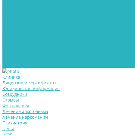
Лечение алкоголизма
Лечение наркомании
Психиатрия
Цены
Блог
Контакты
Реабилитация
Для пациентов
Информация о медицинской организации
Контролирующие органы
Информация для пациентов
Документы
Клиника
Лицензии и сертификаты
Юридическая информация
Сотрудники
Отзывы
Фотогалерея
Лечение алкоголизма
Лечение наркомании
Психиатрия
Цены
Блог