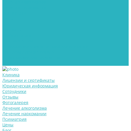
Лечение алкоголизма
Лечение наркомании
Психиатрия
Цены
Блог
Контакты
Реабилитация
Для пациентов
Информация о медицинской организации
Контролирующие органы
Информация для пациентов
Документы
Клиника
Лицензии и сертификаты
Юридическая информация
Сотрудники
Отзывы
Фотогалерея
Лечение алкоголизма
Лечение наркомании
Психиатрия
Цены
Блог