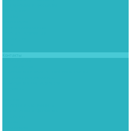
Юридическая информация
Сотрудники
Отзывы
Фотогалерея
Лечение алкоголизма
Лечение наркомании
Психиатрия
Цены
Блог
Контакты
Реабилитация
Для пациентов
Информация о медицинской организации
Контролирующие органы
Информация для пациентов
Документы
...
Клиника
Лицензии и сертификаты
Юридическая информация
Сотрудники
Отзывы
Фотогалерея