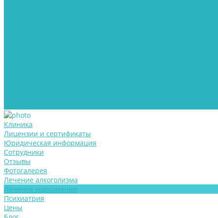
Лечение алкоголизма
Лечение наркомании
Психиатрия
Цены
Блог
Контакты
Реабилитация
Для пациентов
Информация о медицинской организации
Контролирующие органы
Информация для пациентов
Документы
Клиника
Лицензии и сертификаты
Юридическая информация
Сотрудники
Отзывы
Фотогалерея
Лечение алкоголизма
Лечение наркомании
Психиатрия
Цены
Блог