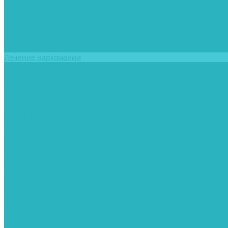
Юридическая информация
Сотрудники
Отзывы
Фотогалерея
Лечение алкоголизма
Лечение наркомании
Психиатрия
Цены
Блог
Контакты
Реабилитация
Для пациентов
Информация о медицинской организации
Контролирующие органы
Информация для пациентов
Документы
...
Клиника
Лицензии и сертификаты
Юридическая информация
Сотрудники
Отзывы
Фотогалерея