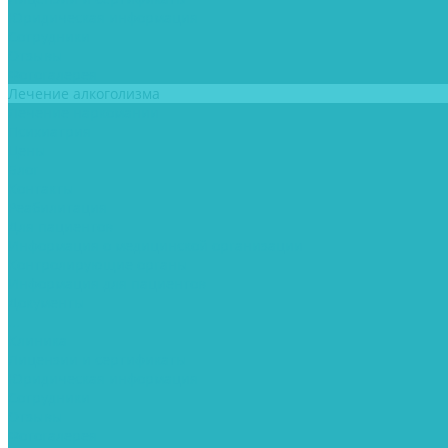
Юридическая информация
Сотрудники
Отзывы
Фотогалерея
Лечение алкоголизма
Лечение наркомании
Психиатрия
Цены
Блог
Контакты
Реабилитация
Для пациентов
Информация о медицинской организации
Контролирующие органы
Информация для пациентов
Документы
...
Клиника
Лицензии и сертификаты
Юридическая информация
Сотрудники
Отзывы
Фотогалерея