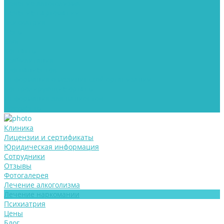
Лечение алкоголизма
Лечение наркомании
Психиатрия
Цены
Блог
Контакты
Реабилитация
Для пациентов
Информация о медицинской организации
Контролирующие органы
Информация для пациентов
Документы
Клиника
Лицензии и сертификаты
Юридическая информация
Сотрудники
Отзывы
Фотогалерея
Лечение алкоголизма
Лечение наркомании
Психиатрия
Цены
Блог