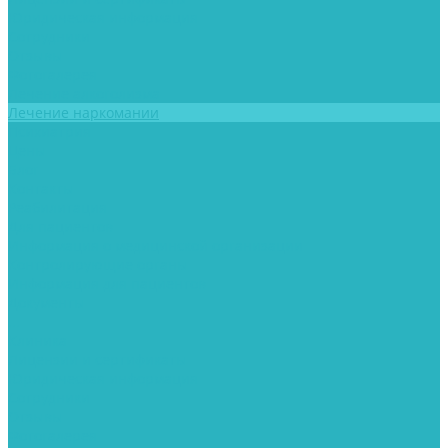
Юридическая информация
Сотрудники
Отзывы
Фотогалерея
Лечение алкоголизма
Лечение наркомании
Психиатрия
Цены
Блог
Контакты
Реабилитация
Для пациентов
Информация о медицинской организации
Контролирующие органы
Информация для пациентов
Документы
...
Клиника
Лицензии и сертификаты
Юридическая информация
Сотрудники
Отзывы
Фотогалерея