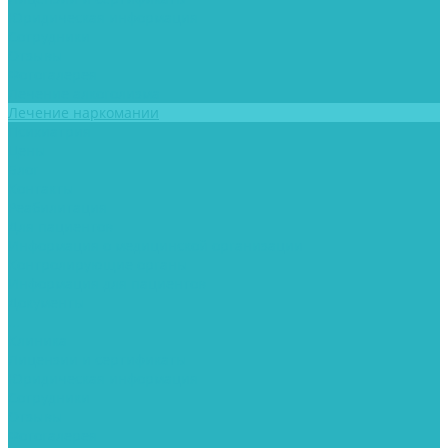
Юридическая информация
Сотрудники
Отзывы
Фотогалерея
Лечение алкоголизма
Лечение наркомании
Психиатрия
Цены
Блог
Контакты
Реабилитация
Для пациентов
Информация о медицинской организации
Контролирующие органы
Информация для пациентов
Документы
...
Клиника
Лицензии и сертификаты
Юридическая информация
Сотрудники
Отзывы
Фотогалерея