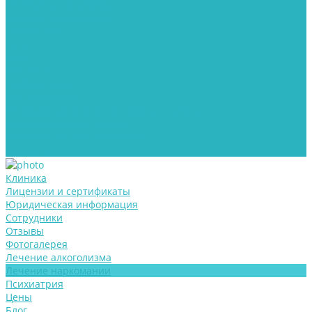
Лечение алкоголизма
Лечение наркомании
Психиатрия
Цены
Блог
Контакты
Реабилитация
Для пациентов
Информация о медицинской организации
Контролирующие органы
Информация для пациентов
Документы
Клиника
Лицензии и сертификаты
Юридическая информация
Сотрудники
Отзывы
Фотогалерея
Лечение алкоголизма
Лечение наркомании
Психиатрия
Цены
Блог