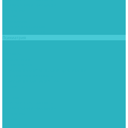
Юридическая информация
Сотрудники
Отзывы
Фотогалерея
Лечение алкоголизма
Лечение наркомании
Психиатрия
Цены
Блог
Контакты
Реабилитация
Для пациентов
Информация о медицинской организации
Контролирующие органы
Информация для пациентов
Документы
...
Клиника
Лицензии и сертификаты
Юридическая информация
Сотрудники
Отзывы
Фотогалерея