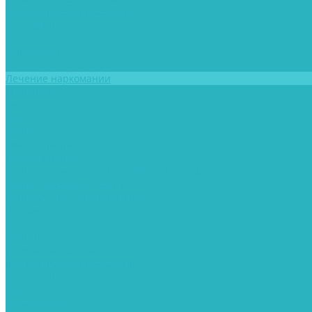
Юридическая информация
Сотрудники
Отзывы
Фотогалерея
Лечение алкоголизма
Лечение наркомании
Психиатрия
Цены
Блог
Контакты
Реабилитация
Для пациентов
Информация о медицинской организации
Контролирующие органы
Информация для пациентов
Документы
...
Клиника
Лицензии и сертификаты
Юридическая информация
Сотрудники
Отзывы
Фотогалерея