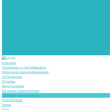
Лечение алкоголизма
Лечение наркомании
Психиатрия
Цены
Блог
Контакты
Реабилитация
Для пациентов
Информация о медицинской организации
Контролирующие органы
Информация для пациентов
Документы
Клиника
Лицензии и сертификаты
Юридическая информация
Сотрудники
Отзывы
Фотогалерея
Лечение алкоголизма
Лечение наркомании
Психиатрия
Цены
Блог