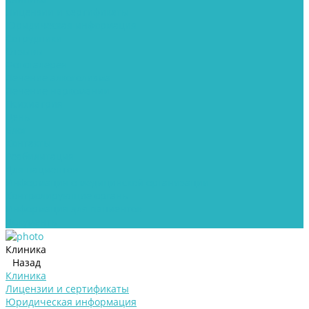
Лицензии и сертификаты
Юридическая информация
Сотрудники
Отзывы
Фотогалерея
Лечение алкоголизма
Лечение наркомании
Психиатрия
Цены
Блог
Контакты
Реабилитация
Для пациентов
Информация о медицинской организации
Контролирующие органы
Информация для пациентов
Документы
Клиника
Назад
Клиника
Лицензии и сертификаты
Юридическая информация