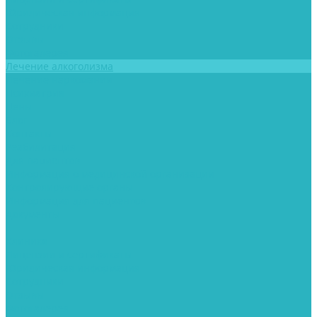
Юридическая информация
Сотрудники
Отзывы
Фотогалерея
Лечение алкоголизма
Лечение наркомании
Психиатрия
Цены
Блог
Контакты
Реабилитация
Для пациентов
Информация о медицинской организации
Контролирующие органы
Информация для пациентов
Документы
...
Клиника
Лицензии и сертификаты
Юридическая информация
Сотрудники
Отзывы
Фотогалерея