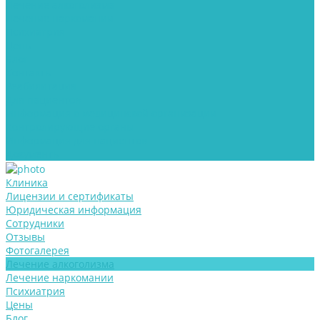
Лечение алкоголизма
Лечение наркомании
Психиатрия
Цены
Блог
Контакты
Реабилитация
Для пациентов
Информация о медицинской организации
Контролирующие органы
Информация для пациентов
Документы
Клиника
Лицензии и сертификаты
Юридическая информация
Сотрудники
Отзывы
Фотогалерея
Лечение алкоголизма
Лечение наркомании
Психиатрия
Цены
Блог