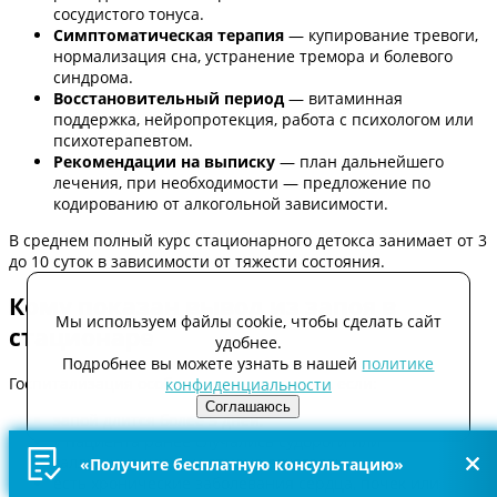
сосудистого тонуса.
Симптоматическая терапия
— купирование тревоги,
нормализация сна, устранение тремора и болевого
синдрома.
Восстановительный период
— витаминная
поддержка, нейропротекция, работа с психологом или
психотерапевтом.
Рекомендации на выписку
— план дальнейшего
лечения, при необходимости — предложение по
кодированию от алкогольной зависимости.
В среднем полный курс стационарного детокса занимает от 3
до 10 суток в зависимости от тяжести состояния.
Кому показан вывод из запоя в
Мы используем файлы cookie, чтобы сделать сайт
стационаре
удобнее.
Подробнее вы можете узнать в нашей
политике
Госпитализация особенно рекомендуется, если:
конфиденциальности
Соглашаюсь
запой длится более 5 дней;
у пациента ранее случались судороги или
галлюцинации при отмене алкоголя;
«Получите бесплатную консультацию»
есть хронические заболевания сердца, почек или