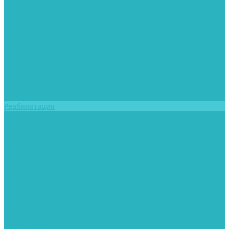
Юридическая информация
Сотрудники
Отзывы
Фотогалерея
Лечение алкоголизма
Лечение наркомании
Психиатрия
Цены
Блог
Контакты
Реабилитация
Для пациентов
Информация о медицинской организации
Контролирующие органы
Информация для пациентов
Документы
...
Клиника
Лицензии и сертификаты
Юридическая информация
Сотрудники
Отзывы
Фотогалерея