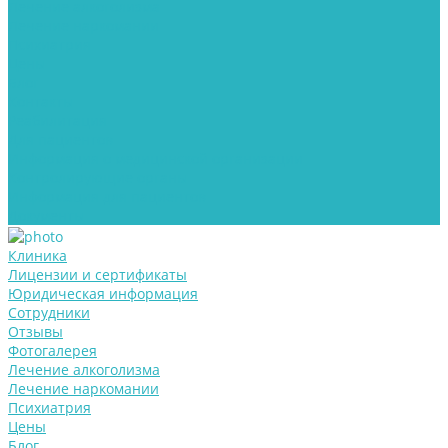
Лечение алкоголизма
Лечение наркомании
Психиатрия
Цены
Блог
Контакты
Реабилитация
Для пациентов
Информация о медицинской организации
Контролирующие органы
Информация для пациентов
Документы
Клиника
Лицензии и сертификаты
Юридическая информация
Сотрудники
Отзывы
Фотогалерея
Лечение алкоголизма
Лечение наркомании
Психиатрия
Цены
Блог