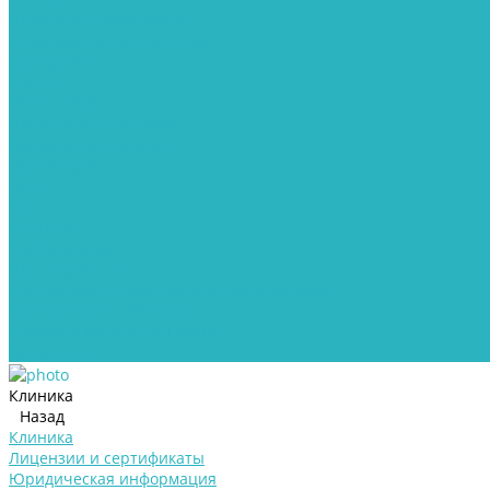
Лицензии и сертификаты
Юридическая информация
Сотрудники
Отзывы
Фотогалерея
Лечение алкоголизма
Лечение наркомании
Психиатрия
Цены
Блог
Контакты
Реабилитация
Для пациентов
Информация о медицинской организации
Контролирующие органы
Информация для пациентов
Документы
Клиника
Назад
Клиника
Лицензии и сертификаты
Юридическая информация