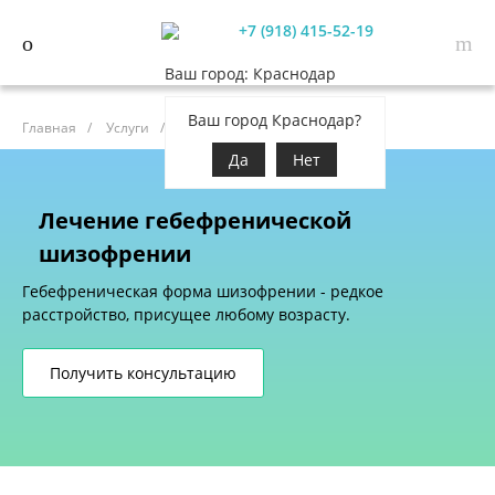
+7 (918) 415-52-19
Ваш город: Краснодар
Ваш город Краснодар?
Главная
/
Услуги
/
Психиатрия
Да
Нет
Лечение гебефренической
шизофрении
Гебефреническая форма шизофрении - редкое
расстройство, присущее любому возрасту.
Получить консультацию