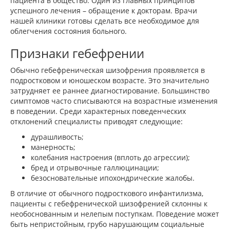
пациента в общество. Один из главных принципов
успешного лечения – обращение к докторам. Врачи
нашей клиники готовы сделать все необходимое для
облегчения состояния больного.
Признаки гебефрении
Обычно гебефреническая шизофрения проявляется в
подростковом и юношеском возрасте. Это значительно
затрудняет ее раннее диагностирование. Большинство
симптомов часто списываются на возрастные изменения
в поведении. Среди характерных поведенческих
отклонений специалисты приводят следующие:
дурашливость;
манерность;
колебания настроения (вплоть до агрессии);
бред и отрывочные галлюцинации;
безосновательные ипохондрические жалобы.
В отличие от обычного подросткового инфантилизма,
пациенты с гебефренической шизофренией склонны к
необоснованным и нелепым поступкам. Поведение может
быть непристойным, грубо нарушающим социальные