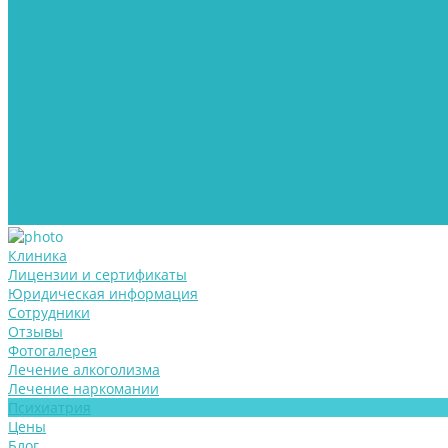
Лечение алкоголизма
Лечение наркомании
Психиатрия
Цены
Блог
Контакты
Реабилитация
Для пациентов
Информация о медицинской организации
Контролирующие органы
Информация для пациентов
Документы
Клиника
Лицензии и сертификаты
Юридическая информация
Сотрудники
Отзывы
Фотогалерея
Лечение алкоголизма
Лечение наркомании
Психиатрия
Цены
Блог