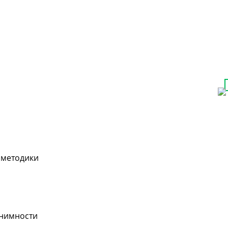
 методики
онимности