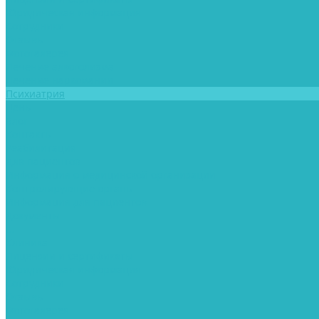
Юридическая информация
Сотрудники
Отзывы
Фотогалерея
Лечение алкоголизма
Лечение наркомании
Психиатрия
Цены
Блог
Контакты
Реабилитация
Для пациентов
Информация о медицинской организации
Контролирующие органы
Информация для пациентов
Документы
...
Клиника
Лицензии и сертификаты
Юридическая информация
Сотрудники
Отзывы
Фотогалерея