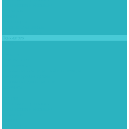
Юридическая информация
Сотрудники
Отзывы
Фотогалерея
Лечение алкоголизма
Лечение наркомании
Психиатрия
Цены
Блог
Контакты
Реабилитация
Для пациентов
Информация о медицинской организации
Контролирующие органы
Информация для пациентов
Документы
...
Клиника
Лицензии и сертификаты
Юридическая информация
Сотрудники
Отзывы
Фотогалерея