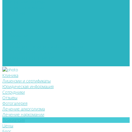
Лечение алкоголизма
Лечение наркомании
Психиатрия
Цены
Блог
Контакты
Реабилитация
Для пациентов
Информация о медицинской организации
Контролирующие органы
Информация для пациентов
Документы
Клиника
Лицензии и сертификаты
Юридическая информация
Сотрудники
Отзывы
Фотогалерея
Лечение алкоголизма
Лечение наркомании
Психиатрия
Цены
Блог