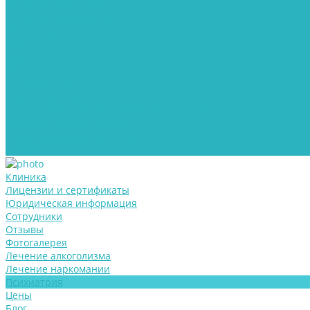
Лечение алкоголизма
Лечение наркомании
Психиатрия
Цены
Блог
Контакты
Реабилитация
Для пациентов
Информация о медицинской организации
Контролирующие органы
Информация для пациентов
Документы
Клиника
Лицензии и сертификаты
Юридическая информация
Сотрудники
Отзывы
Фотогалерея
Лечение алкоголизма
Лечение наркомании
Психиатрия
Цены
Блог