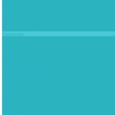
Юридическая информация
Сотрудники
Отзывы
Фотогалерея
Лечение алкоголизма
Лечение наркомании
Психиатрия
Цены
Блог
Контакты
Реабилитация
Для пациентов
Информация о медицинской организации
Контролирующие органы
Информация для пациентов
Документы
...
Клиника
Лицензии и сертификаты
Юридическая информация
Сотрудники
Отзывы
Фотогалерея