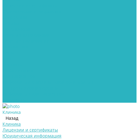
Лицензии и сертификаты
Юридическая информация
Сотрудники
Отзывы
Фотогалерея
Лечение алкоголизма
Лечение наркомании
Психиатрия
Цены
Блог
Контакты
Реабилитация
Для пациентов
Информация о медицинской организации
Контролирующие органы
Информация для пациентов
Документы
Клиника
Назад
Клиника
Лицензии и сертификаты
Юридическая информация