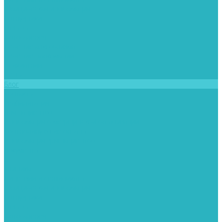
Юридическая информация
Сотрудники
Отзывы
Фотогалерея
Лечение алкоголизма
Лечение наркомании
Психиатрия
Цены
Блог
Контакты
Реабилитация
Для пациентов
Информация о медицинской организации
Контролирующие органы
Информация для пациентов
Документы
...
Клиника
Лицензии и сертификаты
Юридическая информация
Сотрудники
Отзывы
Фотогалерея