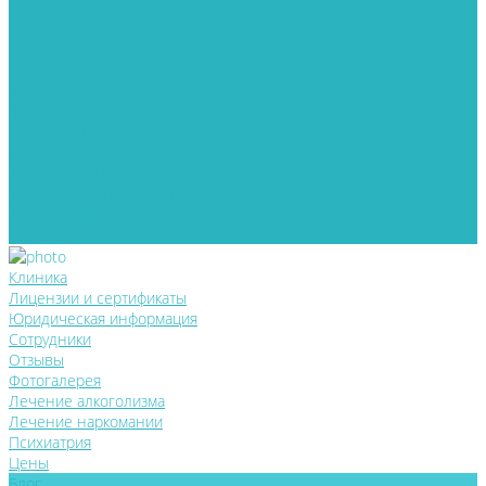
Лечение алкоголизма
Лечение наркомании
Психиатрия
Цены
Блог
Контакты
Реабилитация
Для пациентов
Информация о медицинской организации
Контролирующие органы
Информация для пациентов
Документы
Клиника
Лицензии и сертификаты
Юридическая информация
Сотрудники
Отзывы
Фотогалерея
Лечение алкоголизма
Лечение наркомании
Психиатрия
Цены
Блог