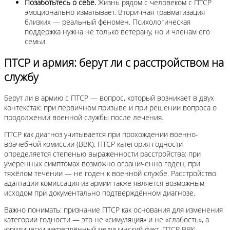
Позаботьтесь о себе.
Жизнь рядом с человеком с ПТСР
эмоционально изматывает. Вторичная травматизация
близких — реальный феномен. Психологическая
поддержка нужна не только ветерану, но и членам его
семьи.
ПТСР и армия: берут ли с расстройством на
службу
Берут ли в армию с ПТСР — вопрос, который возникает в двух
контекстах: при первичном призыве и при решении вопроса о
продолжении военной службы после лечения.
ПТСР как диагноз учитывается при прохождении военно-
врачебной комиссии (ВВК). ПТСР категория годности
определяется степенью выраженности расстройства: при
умеренных симптомах возможно ограниченно годен, при
тяжёлом течении — не годен к военной службе. Расстройство
адаптации комиссация из армии также является возможным
исходом при документально подтверждённом диагнозе.
Важно понимать: признание ПТСР как основания для изменения
категории годности — это не «симуляция» и не «слабость», а
юридически закреплённый медицинский факт. ПТСР ВВК