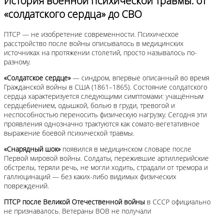
История военной психической травмы: от
«солдатского сердца» до СВО
ПТСР — не изобретение современности. Психическое
расстройство после войны описывалось в медицинских
источниках на протяжении столетий, просто называлось по-
разному.
«Солдатское сердце»
— синдром, впервые описанный во время
Гражданской войны в США (1861–1865). Состояние солдатского
сердца характеризуется следующими симптомами: учащённым
сердцебиением, одышкой, болью в груди, тревогой и
неспособностью переносить физическую нагрузку. Сегодня эти
проявления однозначно трактуются как сомато-вегетативное
выражение боевой психической травмы.
«Снарядный шок»
появился в медицинском словаре после
Первой мировой войны. Солдаты, пережившие артиллерийские
обстрелы, теряли речь, не могли ходить, страдали от тремора и
галлюцинаций — без каких-либо видимых физических
повреждений.
ПТСР после Великой Отечественной войны
в СССР официально
не признавалось. Ветераны ВОВ не получали