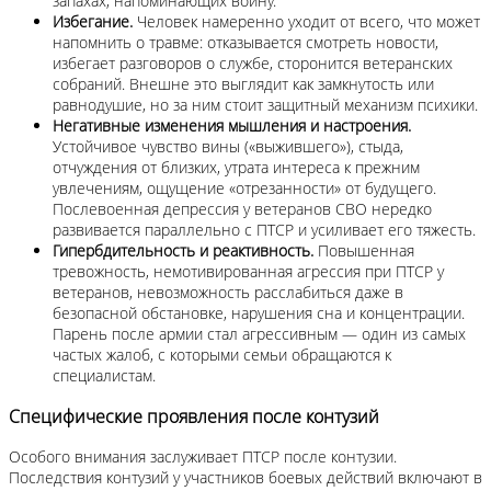
запахах, напоминающих войну.
Избегание.
Человек намеренно уходит от всего, что может
напомнить о травме: отказывается смотреть новости,
избегает разговоров о службе, сторонится ветеранских
собраний. Внешне это выглядит как замкнутость или
равнодушие, но за ним стоит защитный механизм психики.
Негативные изменения мышления и настроения.
Устойчивое чувство вины («выжившего»), стыда,
отчуждения от близких, утрата интереса к прежним
увлечениям, ощущение «отрезанности» от будущего.
Послевоенная депрессия у ветеранов СВО нередко
развивается параллельно с ПТСР и усиливает его тяжесть.
Гипербдительность и реактивность.
Повышенная
тревожность, немотивированная агрессия при ПТСР у
ветеранов, невозможность расслабиться даже в
безопасной обстановке, нарушения сна и концентрации.
Парень после армии стал агрессивным — один из самых
частых жалоб, с которыми семьи обращаются к
специалистам.
Специфические проявления после контузий
Особого внимания заслуживает ПТСР после контузии.
Последствия контузий у участников боевых действий включают в