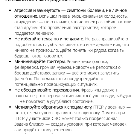
Агрессия и замкнутость — симптомы болезни, не личное
отношение.
Вспышки гнева, эмоциональная холодность,
отчуждение — не означают, что человек разлюбил вас или
стал другим. Это проявления расстройства, которое
поддаётся лечению.
Не избегайте темы, но и не давите.
Не расспрашивайте о
подробностях службы насильно, но и не делайте вид, что
ничего не произошло. Дайте понять: «Я рядом, когда ты
будешь готов говорить».
Минимизируйте триггеры.
Резкие звуки (хлопки,
фейерверки, громкая музыка), новостные репортажи о
боевых действиях, запахи — всё это может запустить
флешбэк. По возможности предупреждайте о
потенциально провоцирующих ситуациях.
Не обесценивайте переживания.
Фразы «ты должен
радоваться, что вернулся живым», «всё уже позади, забудь»
— не помогают, а усугубляют состояние.
Мотивируйте обратиться к специалисту.
ПТСР у военных —
не то, с чем нужно справляться в одиночку. Помочь при
ПТСР у участников СВО может только профессионал.
Задача близких — создать условия, при которых человек
сам придёт к этому решению.