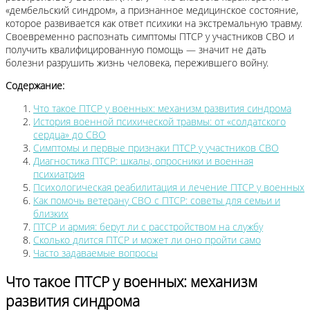
«дембельский синдром», а признанное медицинское состояние,
которое развивается как ответ психики на экстремальную травму.
Своевременно распознать симптомы ПТСР у участников СВО и
получить квалифицированную помощь — значит не дать
болезни разрушить жизнь человека, пережившего войну.
Содержание:
Что такое ПТСР у военных: механизм развития синдрома
История военной психической травмы: от «солдатского
сердца» до СВО
Симптомы и первые признаки ПТСР у участников СВО
Диагностика ПТСР: шкалы, опросники и военная
психиатрия
Психологическая реабилитация и лечение ПТСР у военных
Как помочь ветерану СВО с ПТСР: советы для семьи и
близких
ПТСР и армия: берут ли с расстройством на службу
Сколько длится ПТСР и может ли оно пройти само
Часто задаваемые вопросы
Что такое ПТСР у военных: механизм
развития синдрома