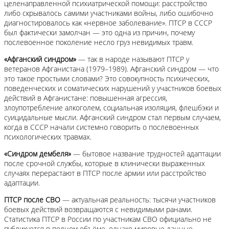
целенаправленной психиатрической помощи: расстройство
либо скрывалось самими участниками войны, либо ошибочно
диагностировалось как «нервное заболевание». ПТСР в СССР
был фактически замолчан — это одна из причин, почему
послевоенное поколение несло груз невидимых травм.
«Афганский синдром»
— так в народе называют ПТСР у
ветеранов Афганистана (1979–1989). Афганский синдром — что
это такое простыми словами? Это совокупность психических,
поведенческих и соматических нарушений у участников боевых
действий в Афганистане: повышенная агрессия,
злоупотребление алкоголем, социальная изоляция, флешбэки и
суицидальные мысли. Афганский синдром стал первым случаем,
когда в СССР начали системно говорить о послевоенных
психологических травмах.
«Синдром дембеля»
— бытовое название трудностей адаптации
после срочной службы, которые в клинически выраженных
случаях перерастают в ПТСР после армии или расстройство
адаптации.
ПТСР после СВО
— актуальная реальность: тысячи участников
боевых действий возвращаются с невидимыми ранами.
Статистика ПТСР в России по участникам СВО официально не
публикуется в полном объёме, однако мировые данные