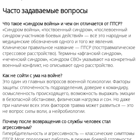
Часто задаваемые вопросы
Что такое «синдром войны» и чем он отличается от ПТСР?
«Синдром войны», «поствоенный синдром», «послевоенный
синдром участников боевых действий» — всё это народные и
медицинские обозначения одного и того же явления.
Клинически правильное название — ПТСР (посттравматическое
стрессовое расстройство). Термины «афганский синдром»,
«чеченский синдром», «синдром СВО» указывают на конкретный
военный конфликт, но описывают одно расстройство.
Как не сойти с ума на войне?
Это один из главных вопросов военной психологии. Факторы
защиты: сплочённость подразделения, доверие к командиру,
осмысленность происходящего, возможность выражать эмоции
в безопасной обстановке, физическая нагрузка и сон. Но даже
при наличии всех этих факторов травма может развиться — это
не вопрос силы воли, а нейробиологии.
Почему после возвращения со службы человек стал
агрессивным?
Гипербдительность и агрессивность — классические симптомы
ПТСР. Мозг продолжает работать в режиме боевой готовности: