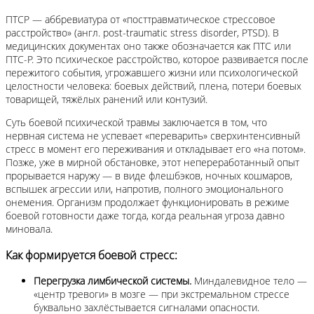
ПТСР — аббревиатура от «посттравматическое стрессовое
расстройство» (англ. post-traumatic stress disorder, PTSD). В
медицинских документах оно также обозначается как ПТС или
ПТС-Р. Это психическое расстройство, которое развивается после
пережитого события, угрожавшего жизни или психологической
целостности человека: боевых действий, плена, потери боевых
товарищей, тяжёлых ранений или контузий.
Суть боевой психической травмы заключается в том, что
нервная система не успевает «переварить» сверхинтенсивный
стресс в момент его переживания и откладывает его «на потом».
Позже, уже в мирной обстановке, этот непереработанный опыт
прорывается наружу — в виде флешбэков, ночных кошмаров,
вспышек агрессии или, напротив, полного эмоционального
онемения. Организм продолжает функционировать в режиме
боевой готовности даже тогда, когда реальная угроза давно
миновала.
Как формируется боевой стресс:
Перегрузка лимбической системы.
Миндалевидное тело —
«центр тревоги» в мозге — при экстремальном стрессе
буквально захлёстывается сигналами опасности.