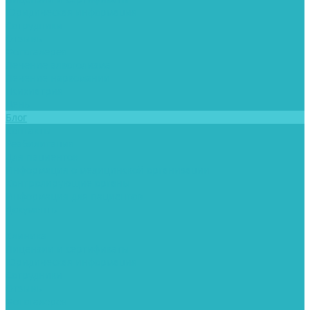
Юридическая информация
Сотрудники
Отзывы
Фотогалерея
Лечение алкоголизма
Лечение наркомании
Психиатрия
Цены
Блог
Контакты
Реабилитация
Для пациентов
Информация о медицинской организации
Контролирующие органы
Информация для пациентов
Документы
...
Клиника
Лицензии и сертификаты
Юридическая информация
Сотрудники
Отзывы
Фотогалерея