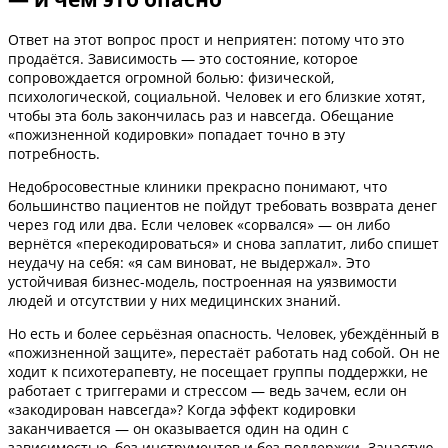
Ответ на этот вопрос прост и неприятен: потому что это
продаётся. Зависимость — это состояние, которое
сопровождается огромной болью: физической,
психологической, социальной. Человек и его близкие хотят,
чтобы эта боль закончилась раз и навсегда. Обещание
«пожизненной кодировки» попадает точно в эту
потребность.
Недобросовестные клиники прекрасно понимают, что
большинство пациентов не пойдут требовать возврата денег
через год или два. Если человек «сорвался» — он либо
вернётся «перекодироваться» и снова заплатит, либо спишет
неудачу на себя: «я сам виноват, не выдержал». Это
устойчивая бизнес-модель, построенная на уязвимости
людей и отсутствии у них медицинских знаний.
Но есть и более серьёзная опасность. Человек, убеждённый в
«пожизненной защите», перестаёт работать над собой. Он не
ходит к психотерапевту, не посещает группы поддержки, не
работает с триггерами и стрессом — ведь зачем, если он
«закодирован навсегда»? Когда эффект кодировки
заканчивается — он оказывается один на один с
зависимостью, без инструментов и без поддержки. Зачастую