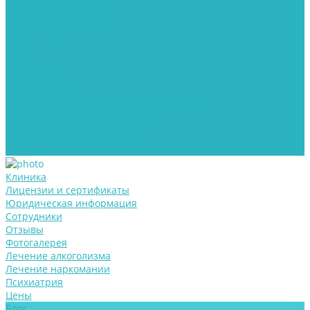
Лечение алкоголизма
Лечение наркомании
Психиатрия
Цены
Блог
Контакты
Реабилитация
Для пациентов
Информация о медицинской организации
Контролирующие органы
Информация для пациентов
Документы
Клиника
Лицензии и сертификаты
Юридическая информация
Сотрудники
Отзывы
Фотогалерея
Лечение алкоголизма
Лечение наркомании
Психиатрия
Цены
Блог