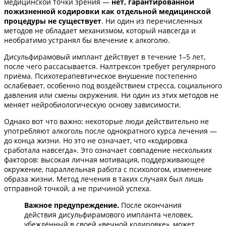
медицинской точки зрения —
нет, гарантированной
пожизненной кодировки как отдельной медицинской
процедуры не существует
. Ни один из перечисленных
методов не обладает механизмом, который навсегда и
необратимо устранял бы влечение к алкоголю.
Дисульфирамовый имплант действует в течение 1–5 лет,
после чего рассасывается. Налтрексон требует регулярного
приёма. Психотерапевтическое внушение постепенно
ослабевает, особенно под воздействием стресса, социального
давления или смены окружения. Ни один из этих методов не
меняет нейробиологическую основу зависимости.
Однако вот что важно: некоторые люди действительно не
употребляют алкоголь после однократного курса лечения —
до конца жизни. Но это не означает, что «кодировка
сработала навсегда». Это означает совпадение нескольких
факторов: высокая личная мотивация, поддерживающее
окружение, параллельная работа с психологом, изменение
образа жизни. Метод лечения в таких случаях был лишь
отправной точкой, а не причиной успеха.
Важное предупреждение.
После окончания
действия дисульфирамового импланта человек,
убеждённый в своей «вечной кодировке», может