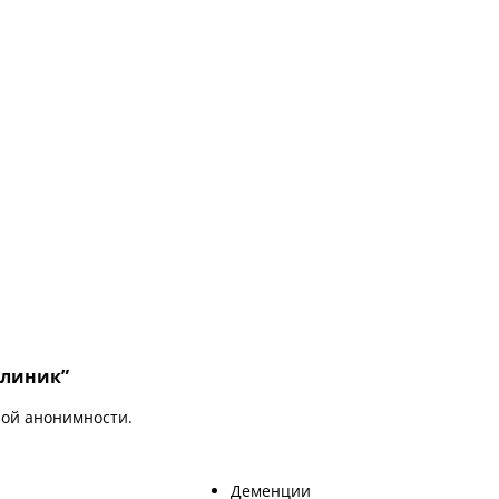
Клиник”
ной анонимности.
Деменции