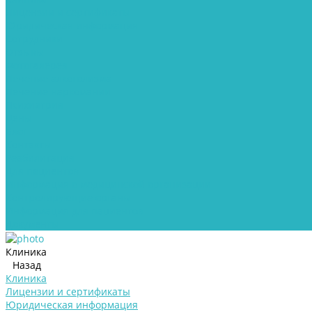
Лицензии и сертификаты
Юридическая информация
Сотрудники
Отзывы
Фотогалерея
Лечение алкоголизма
Лечение наркомании
Психиатрия
Цены
Блог
Контакты
Реабилитация
Для пациентов
Информация о медицинской организации
Контролирующие органы
Информация для пациентов
Документы
Клиника
Назад
Клиника
Лицензии и сертификаты
Юридическая информация