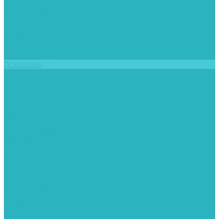
Юридическая информация
Сотрудники
Отзывы
Фотогалерея
Лечение алкоголизма
Лечение наркомании
Психиатрия
Цены
Блог
Контакты
Реабилитация
Для пациентов
Информация о медицинской организации
Контролирующие органы
Информация для пациентов
Документы
...
Клиника
Лицензии и сертификаты
Юридическая информация
Сотрудники
Отзывы
Фотогалерея