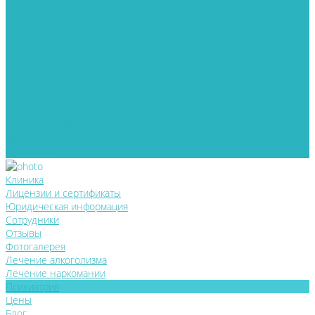
Лечение алкоголизма
Лечение наркомании
Психиатрия
Цены
Блог
Контакты
Реабилитация
Для пациентов
Информация о медицинской организации
Контролирующие органы
Информация для пациентов
Документы
Клиника
Лицензии и сертификаты
Юридическая информация
Сотрудники
Отзывы
Фотогалерея
Лечение алкоголизма
Лечение наркомании
Психиатрия
Цены
Блог